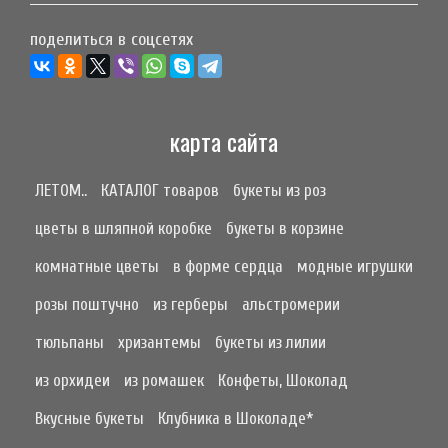
поделиться в соцсетях
карта сайта
ЛЕТОМ..
КАТАЛОГ товаров
букеты из роз
цветы в шляпной коробке
букеты в корзине
комнатные цветы
в форме сердца
модные игрушки
розы поштучно
из герберы
альстромерии
тюльпаны
хризантемы
букеты из лилии
из орхидеи
из ромашек
Конфеты, Шоколад
Вкусные букеты
Клубника в Шоколаде*