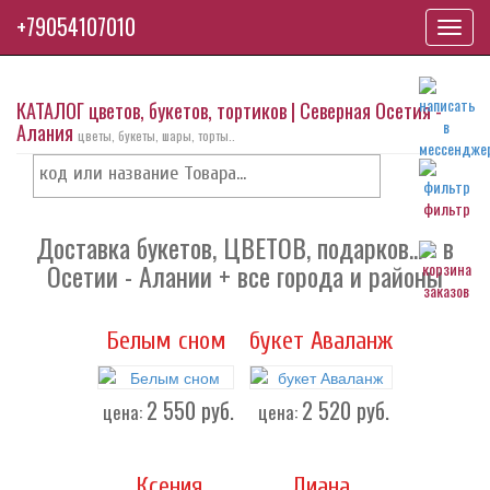
+79054107010
Toggl
navig
КАТАЛОГ цветов, букетов, тортиков | Северная Осетия -
Алания
цветы, букеты, шары, торты..
фильтр
Доставка букетов, ЦВЕТОВ, подарков... - в
Осетии - Алании + все города и районы
Белым сном
букет Аваланж
2 550
руб.
2 520
руб.
цена:
цена:
Ксения
Диана