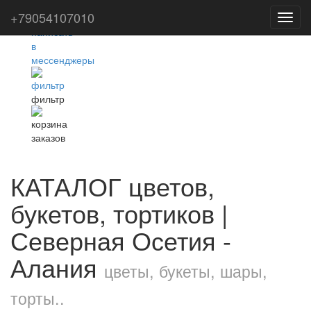
+79054107010
Toggl
navig
фильтр
КАТАЛОГ цветов,
букетов, тортиков |
Северная Осетия -
Алания
цветы, букеты, шары,
торты..