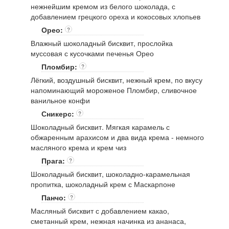
нежнейшим кремом из белого шоколада, с
добавлением грецкого ореха и кокосовых хлопьев
Орео:
?
Влажный шоколадный бисквит, прослойка
муссовая с кусочками печенья Орео
Пломбир:
?
Лёгкий, воздушный бисквит, нежный крем, по вкусу
напоминающий мороженое Пломбир, сливочное
ванильное конфи
Сникерс:
?
Шоколадный бисквит. Мягкая карамель с
обжаренным арахисом и два вида крема - немного
масляного крема и крем чиз
Прага:
?
Шоколадный бисквит, шоколадно-карамельная
пропитка, шоколадный крем с Маскарпоне
Панчо:
?
Масляный бисквит с добавлением какао,
сметанный крем, нежная начинка из ананаса,