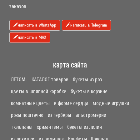
заказов
написать в WhatsApp
написать в Telegram
написать в МАХ
карта сайта
ЛЕТОМ..
КАТАЛОГ товаров
букеты из роз
цветы в шляпной коробке
букеты в корзине
комнатные цветы
в форме сердца
модные игрушки
розы поштучно
из герберы
альстромерии
тюльпаны
хризантемы
букеты из лилии
из орхидеи
из ромашек
Конфеты, Шоколад