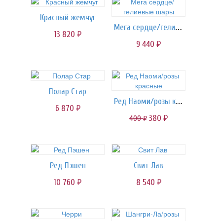
Красный жемчуг
Мега сердце/гелиевые шары
13 820
руб.
9 440
руб.
Полар Стар
Ред Наоми/розы красные
6 870
руб.
380
400
руб.
руб.
Ред Пэшен
Свит Лав
10 760
8 540
руб.
руб.