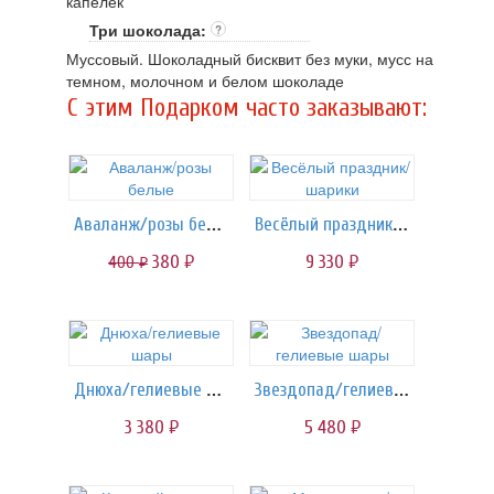
капелек
Три шоколада:
?
Муссовый. Шоколадный бисквит без муки, мусс на
темном, молочном и белом шоколаде
C этим Подарком часто заказывают:
Аваланж/розы белые
Весёлый праздник/шарики
380
9 330
400
руб.
руб.
руб.
Днюха/гелиевые шары
Звездопад/гелиевые шары
3 380
5 480
руб.
руб.