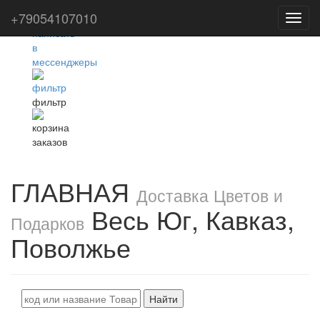
+79054107010
Toggl
navig
фильтр
ГЛАВНАЯ
Доставка Цветов и
Весь Юг, Кавказ,
Подарков
Поволжье
Найти