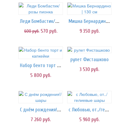
Леди Бомбастик/розы пионка
Мишка Бернардино | 130 см
570
руб.
9 350
руб.
600
руб.
рулет Фисташково
Набор бенто торт и капкейки
3 530
руб.
5 800
руб.
С днём рождения!/шары
с Любовью, от../гелиевые шары
7 260
руб.
5 960
руб.