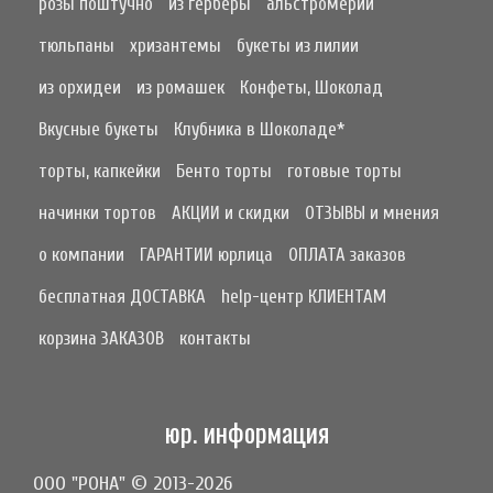
розы поштучно
из герберы
альстромерии
тюльпаны
хризантемы
букеты из лилии
из орхидеи
из ромашек
Конфеты, Шоколад
Вкусные букеты
Клубника в Шоколаде*
торты, капкейки
Бенто торты
готовые торты
начинки тортов
АКЦИИ и скидки
ОТЗЫВЫ и мнения
о компании
ГАРАНТИИ юрлица
ОПЛАТА заказов
бесплатная ДОСТАВКА
help-центр КЛИЕНТАМ
корзина ЗАКАЗОВ
контакты
юр. информация
ООО "РОНА" © 2013-2026