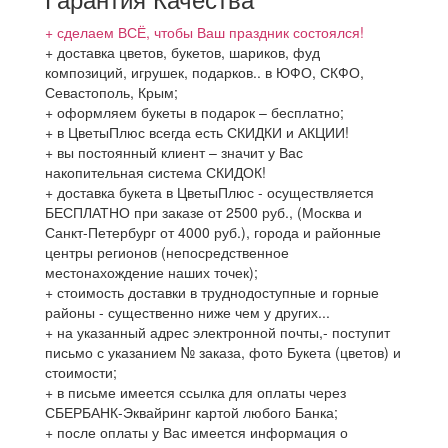
+ сделаем ВСЁ, чтобы Ваш праздник состоялся!
+ доставка цветов, букетов, шариков, фуд
композиций, игрушек, подарков.. в ЮФО, СКФО,
Севастополь, Крым;
+ оформляем букеты в подарок – бесплатно;
+ в ЦветыПлюс всегда есть СКИДКИ и АКЦИИ!
+ вы постоянный клиент – значит у Вас
накопительная система СКИДОК!
+ доставка букета в ЦветыПлюс - осуществляется
БЕСПЛАТНО при заказе от 2500 руб., (Москва и
Санкт-Петербург от 4000 руб.), города и районные
центры регионов (непосредственное
местонахождение наших точек);
+ стоимость доставки в труднодоступные и горные
районы - существенно ниже чем у других...
+ на указанный адрес электронной почты,- поступит
письмо с указанием № заказа, фото Букета (цветов) и
стоимости;
+ в письме имеется ссылка для оплаты через
СБЕРБАНК-Эквайринг картой любого Банка;
+ после оплаты у Вас имеется информация о