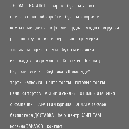
ЛЕТОМ..
КАТАЛОГ товаров
букеты из роз
цветы в шляпной коробке
букеты в корзине
комнатные цветы
в форме сердца
модные игрушки
розы поштучно
из герберы
альстромерии
тюльпаны
хризантемы
букеты из лилии
из орхидеи
из ромашек
Конфеты, Шоколад
Вкусные букеты
Клубника в Шоколаде*
торты, капкейки
Бенто торты
готовые торты
начинки тортов
АКЦИИ и скидки
ОТЗЫВЫ и мнения
о компании
ГАРАНТИИ юрлица
ОПЛАТА заказов
бесплатная ДОСТАВКА
help-центр КЛИЕНТАМ
корзина ЗАКАЗОВ
контакты