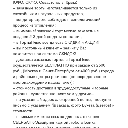
ЮФО, СКФО, Севастополь, Крым;
+ заказные торты изготавливаются только из
свежайших и натуральных продуктов;
+ кондитер строго соблюдает технологический
процесс изготовления;
+ внимание! заказной торт можно заказать не
позднее 2-3 дней до даты доставки!;
+ в ТортыПлюс всегда есть СКИДКИ и АКЦИИ!
+ вы постоянный клиент – значит у Вас
накопительная система СКИДОК!
+ доставка заказных тортов в ТортыПлюс -
осуществляется БЕСПЛАТНО при заказе от 2500
руб., (Москва и Санкт-Петербург от 4000 руб.) города
и районные центры регионов (непосредственное
местонахождение наших точек);
+ стоимость доставки в труднодоступные и горные
районы - существенно ниже чем у других...
+ на указанный адрес электронной почты,- поступит
письмо с указанием № заказа, фото Букета (цветов) и
стоимости;
+ в письме имеется ссылка для оплаты через
СБЕРБАНК-Эквайринг картой любого Банка;
+ после оплаты у Вас имеется информация о