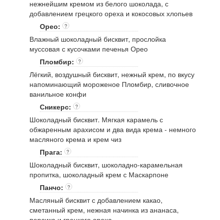
нежнейшим кремом из белого шоколада, с
добавлением грецкого ореха и кокосовых хлопьев
Орео:
?
Влажный шоколадный бисквит, прослойка
муссовая с кусочками печенья Орео
Пломбир:
?
Лёгкий, воздушный бисквит, нежный крем, по вкусу
напоминающий мороженое Пломбир, сливочное
ванильное конфи
Сникерс:
?
Шоколадный бисквит. Мягкая карамель с
обжаренным арахисом и два вида крема - немного
масляного крема и крем чиз
Прага:
?
Шоколадный бисквит, шоколадно-карамельная
пропитка, шоколадный крем с Маскарпоне
Панчо:
?
Масляный бисквит с добавлением какао,
сметанный крем, нежная начинка из ананаса,
персика и грецкого ореха