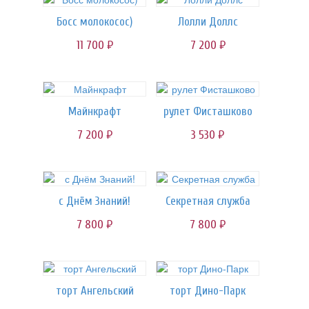
Босс молокосос)
Лолли Доллс
11 700
7 200
руб.
руб.
Майнкрафт
рулет Фисташково
7 200
3 530
руб.
руб.
с Днём Знаний!
Секретная служба
7 800
7 800
руб.
руб.
торт Ангельский
торт Дино-Парк