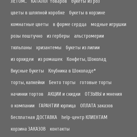
ЛЕТОМ..
КАТАЛОГ товаров
букеты из роз
цветы в шляпной коробке
букеты в корзине
комнатные цветы
в форме сердца
модные игрушки
розы поштучно
из герберы
альстромерии
тюльпаны
хризантемы
букеты из лилии
из орхидеи
из ромашек
Конфеты, Шоколад
Вкусные букеты
Клубника в Шоколаде*
торты, капкейки
Бенто торты
готовые торты
начинки тортов
АКЦИИ и скидки
ОТЗЫВЫ и мнения
о компании
ГАРАНТИИ юрлица
ОПЛАТА заказов
бесплатная ДОСТАВКА
help-центр КЛИЕНТАМ
корзина ЗАКАЗОВ
контакты