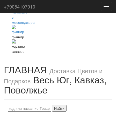
+79054107010
Toggl
navig
фильтр
ГЛАВНАЯ
Доставка Цветов и
Весь Юг, Кавказ,
Подарков
Поволжье
Найти