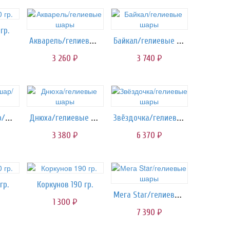
гр.
Акварель/гелиевые шары
Байкал/гелиевые шары
3 260
3 740
руб.
руб.
Воздушный шар/шарики
Днюха/гелиевые шары
Звёздочка/гелиевые шары
3 380
6 370
руб.
руб.
гр.
Коркунов 190 гр.
Мега Star/гелиевые шары
1 300
руб.
7 390
руб.