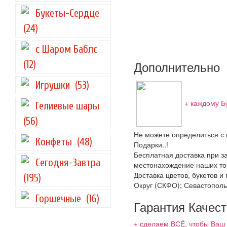
Букеты-Сердце
(24)
с Шаром Баблс
Дополнительно
(12)
Игрушки
(53)
+ каждому Б
Гелиевые шары
(56)
Не можете определиться с 
Конфеты
(48)
Подарки..!
Бесплатная доставка при за
Сегодня-Завтра
местонахождение наших точ
Доставка цветов, букетов 
(195)
Округ (СКФО); Севастополь
Горшечные
(16)
Гарантия Качес
+ сделаем ВСЁ, чтобы Ваш 