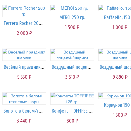
MERCI 250 гр.
Raffaello, 150 
Ferrero Rocher 200 гр.
1 500
1 000
руб.
руб.
2 000
руб.
Весёлый праздник/шарики
Воздушный поцелуй/шарики
9 330
3 510
9 890
руб.
руб.
руб.
Коркунов 190 
Золото в белом/гелиевые шары
Конфеты TOFFIFEE 125 гр.
1 300
руб.
3 440
800
руб.
руб.