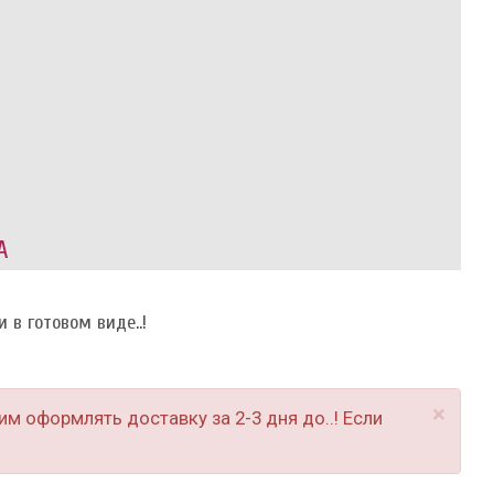
А
 в готовом виде..!
×
м оформлять доставку за 2-3 дня до..! Если