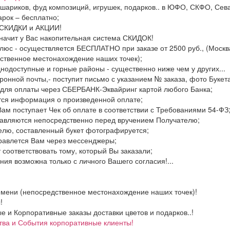
, шариков, фуд композиций, игрушек, подарков.. в ЮФО, СКФО, Сев
рок – бесплатно;
ь СКИДКИ и АКЦИИ!
значит у Вас накопительная система СКИДОК!
люс - осуществляется БЕСПЛАТНО при заказе от 2500 руб., (Москва
ственное местонахождение наших точек);
днодоступные и горные районы - существенно ниже чем у других...
ронной почты,- поступит письмо с указанием № заказа, фото Букета
 для оплаты через СБЕРБАНК-Эквайринг картой любого Банка;
тся информация о произведенной оплате;
Вам поступает Чек об оплате в соответствии с Требованиями 54-ФЗ
тавляются непосредственно перед вручением Получателю;
елю, составленный букет фотографируется;
правлется Вам через мессенджеры;
 соответствовать тому, который Вы заказали;
ия возможна только с личного Вашего согласия!...
емени (непосредственное местонахождение наших точек)!
!
и Корпоративные заказы доставки цветов и подарков..!
тва и События корпоративные клиенты!