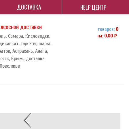
ДОСТАВКА
HELP ЦЕНТР
плексной доставки
товаров:
0
оль, Самара, Кисловодск,
на:
0.00
руб.
икавказ.. букеты, шары..
ратов, Астрахань, Анапа,
кесск, Крым.. доставка
 Поволжье