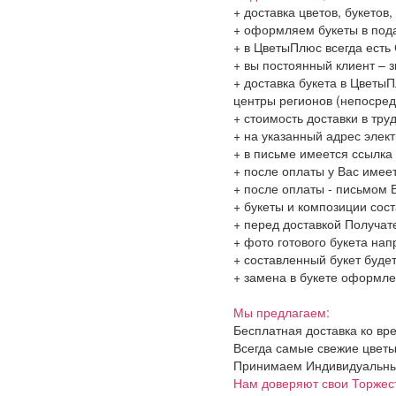
+ доставка цветов, букетов
+ оформляем букеты в пода
+ в ЦветыПлюс всегда ест
+ вы постоянный клиент – 
+ доставка букета в ЦветыП
центры регионов (непосред
+ стоимость доставки в тру
+ на указанный адрес элект
+ в письме имеется ссылка
+ после оплаты у Вас имее
+ после оплаты - письмом 
+ букеты и композиции сос
+ перед доставкой Получат
+ фото готового букета на
+ составленный букет будет
+ замена в букете оформлен
Мы предлагаем:
Бесплатная доставка ко вр
Всегда самые свежие цветы
Принимаем Индивидуальные 
Нам доверяют свои Торжес