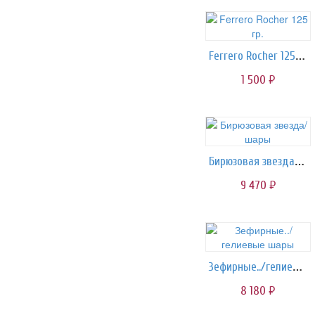
Ferrero Rocher 125 гр.
1 500
руб.
Бирюзовая звезда/шары
9 470
руб.
Зефирные../гелиевые шары
8 180
руб.