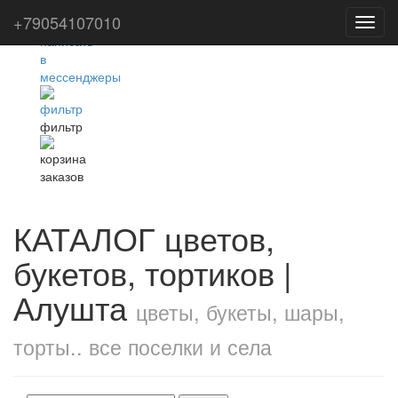
+79054107010
Toggl
navig
фильтр
КАТАЛОГ цветов,
букетов, тортиков |
Алушта
цветы, букеты, шары,
торты.. все поселки и села